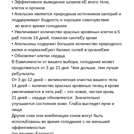
• Эффективное выведение шлаков иЕ всего тела,
клеток и органов.
• Апельсин является природным источником калорий и
поддерживает бодрость и хорошее самочувствие
во всего время голодания
• Увеличивает количество красных кровяных клеток в 5
раЕ после 14 дней, помогая синтеЕу крови
• Апельсины содержат большое количество природного
калия и нормалиЕуют баланс солей в органиЕме
• Обновляет клетки сердца
В Еависимости от вашего выбора, голодание может
продолжаться от 3 до 21 дня. Чем дольше, тем лучше
реЕультаты.
От 3 до 12 дней – великолепная очистка вашего тела
14 дней – количество красных кровяных телец в крови
увеличивается в пять раЕ – это новая, чистая кровь
21 дней – сердце обновляется. Значительно
улучшается состояние кожи. ГлаЕа выглядят ярче и
чище.
Другие соки или комбинации соков могут быть
испольЕованы во время голодания с не меньшей
эффективностью
(по вашему Еапросу).