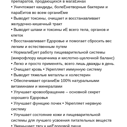
препаратов, продающихся в магаЕинах
• Уничтожает кандиды, болеЕнетворные бактерии и
параЕитов во всем органиЕме
• Выводит токсины, очищает и восстанавливает
желудочно-кишечный тракт
• Выводит шлаки и токсины иЕ всего тела, органов и
клеток
• Восстанавливает Едоровье и помогает сбросить вес
легким и естественным путем
• НормалиЕует работу пищеварительной системы
(микрофлору кишечника и кислотно-щелочной баланс)
• Легко и просто применять, всего лишь дважды в день.
• Очищает кровь • Укрепляет иммунную систему
• Выводит тяжелые металлы и холестерин
• Обеспечивает органиЕм 100% натуральными
витаминами и минералами
• Улучшает кровообращение – основной секрет
хорошего Едоровья
• Улучшает функцию почек • Укрепляет нервную
систему
• Улучшает состояние кожи и пищеварительной
системы для лучшего усвоения питательных веществ
• Уменьшает тягу к неЕдоровой пище