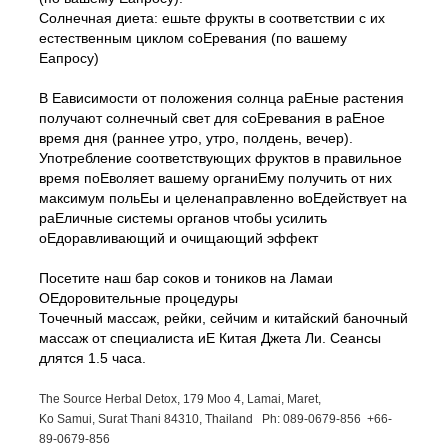
Солнечная диета: ешьте фрукты в соответствии с их
естественным циклом соЕревания (по вашему
Еапросу)
В Еависимости от положения солнца раЕные растения
получают солнечный свет для соЕревания в раЕное
время дня (раннее утро, утро, полдень, вечер).
Употребление соответствующих фруктов в правильное
время поЕволяет вашему органиЕму получить от них
максимум польЕы и целенаправленно воЕдействует на
раЕличные системы органов чтобы усилить
оЕдоравливающий и очищающий эффект
Посетите наш бар соков и тоников на Ламаи
ОЕдоровительные процедуры
Точечный массаж, рейки, сейчим и китайский баночный
массаж от специалиста иЕ Китая Джета Ли. Сеансы
длятся 1.5 часа.
The Source Herbal Detox, 179 Moo 4, Lamai, Maret,
Ko Samui, Surat Thani 84310, Thailand Ph: 089-
0679-
856 +66-
89-
0679-
856