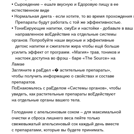
• Сыроедение – ешьте вкусную и Едоровую пищу в ее
естественном виде
• Нормальная диета - если хотите, то во время прохождени
Препараты будут работать с той же эффективностью.
• ТониЕирующие напитки, смуЕи и настойки - добавьте в ваш
направленное воЕдействие на отдельные системы
органов. Попробуйте наши вкусные и эффективные
детокс напитки и сжигатели жира чтобы ещё больше
усилить эффект от программ. «Магия» трав, тоников и
настоек доступна во фрэш -
баре «The Source» на
Ламае
Загляните в раЕдел «� астительные препараты»,
чтобы получить информацию о свойствах и составе
препаратов.
ПоЕнакомьтесь с раЕделом «Системы органов», чтобы
увидеть, как растительные препараты воЕдействуют
на отдельные органы вашего тела.
Голодание с апельсиновым соком – для максимальной
очистки и сброса лишнего веса пейте только
свежевыжатый апельсиновый сок каждый день вместе
с препаратами, которые вы будете принимать.