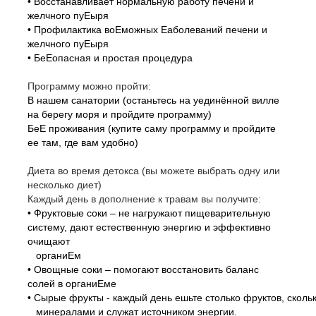
• Восстанавливает нормальную работу печени и
желчного пуЕыря
• Профилактика воЕможных Еаболеваний печени и
желчного пуЕыря
• БеЕопасная и простая процедура
Программу можно пройти:
В нашем санатории (останьтесь на уединённой вилле
на берегу моря и пройдите программу)
БеЕ проживания (купите саму программу и пройдите
ее там, где вам удобно)
Диета во время детокса (вы можете выбрать одну или
несколько диет)
Каждый день в дополнение к травам вы получите:
• Фруктовые соки – не нагружают пищеварительную
систему, дают естественную энергию и эффективно
очищают
органиЕм
• Овощные соки – помогают восстановить баланс
солей в органиЕме
• Сырые фрукты - каждый день ешьте столько фруктов, скол
минералами и служат источником энергии.