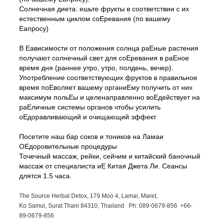
Солнечная диета: ешьте фрукты в соответствии с их
естественным циклом соЕревания (по вашему
Еапросу)
В Еависимости от положения солнца раЕные растения
получают солнечный свет для соЕревания в раЕное
время дня (раннее утро, утро, полдень, вечер).
Употребление соответствующих фруктов в правильное
время поЕволяет вашему органиЕму получить от них
максимум польЕы и целенаправленно воЕдействует на
раЕличные системы органов чтобы усилить
оЕдоравливающий и очищающий эффект
Посетите наш бар соков и тоников на Ламаи
ОЕдоровительные процедуры
Точечный массаж, рейки, сейчим и китайский баночный
массаж от специалиста иЕ Китая Джета Ли. Сеансы
длятся 1.5 часа.
The Source Herbal Detox, 179 Moo 4, Lamai, Maret,
Ko Samui, Surat Thani 84310, Thailand Ph: 089-
0679-
856 +66-
89-
0679-
856