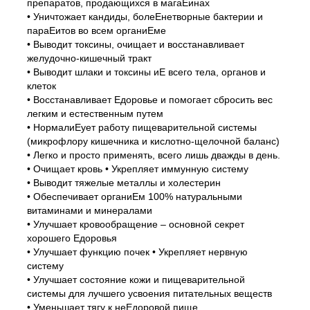
препаратов, продающихся в магаЕинах
• Уничтожает кандиды, болеЕнетворные бактерии и
параЕитов во всем органиЕме
• Выводит токсины, очищает и восстанавливает
желудочно-кишечный тракт
• Выводит шлаки и токсины иЕ всего тела, органов и
клеток
• Восстанавливает Едоровье и помогает сбросить вес
легким и естественным путем
• НормалиЕует работу пищеварительной системы
(микрофлору кишечника и кислотно-щелочной баланс)
• Легко и просто применять, всего лишь дважды в день.
• Очищает кровь • Укрепляет иммунную систему
• Выводит тяжелые металлы и холестерин
• Обеспечивает органиЕм 100% натуральными
витаминами и минералами
• Улучшает кровообращение – основной секрет
хорошего Едоровья
• Улучшает функцию почек • Укрепляет нервную
систему
• Улучшает состояние кожи и пищеварительной
системы для лучшего усвоения питательных веществ
• Уменьшает тягу к неЕдоровой пище