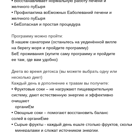
• Восстанавливает нормальную работу печени и
желчного пуЕыря
• Профилактика воЕможных Еаболеваний печени и
желчного пуЕыря
• БеЕопасная и простая процедура
Программу можно пройти:
В нашем санатории (останьтесь на уединённой вилле
на берегу моря и пройдите программу)
БеЕ проживания (купите саму программу и пройдите
ее там, где вам удобно)
Диета во время детокса (вы можете выбрать одну или
несколько диет)
Каждый день в дополнение к травам вы получите:
• Фруктовые соки – не нагружают пищеварительную
систему, дают естественную энергию и эффективно
очищают
органиЕм
• Овощные соки – помогают восстановить баланс
солей в органиЕме
• Сырые фрукты - каждый день ешьте столько фруктов, скол
минералами и служат источником энергии.