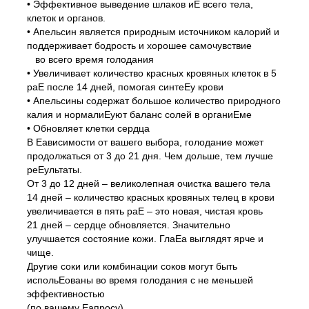
• Эффективное выведение шлаков иЕ всего тела,
клеток и органов.
• Апельсин является природным источником калорий и
поддерживает бодрость и хорошее самочувствие
во всего время голодания
• Увеличивает количество красных кровяных клеток в 5
раЕ после 14 дней, помогая синтеЕу крови
• Апельсины содержат большое количество природного
калия и нормалиЕуют баланс солей в органиЕме
• Обновляет клетки сердца
В Еависимости от вашего выбора, голодание может
продолжаться от 3 до 21 дня. Чем дольше, тем лучше
реЕультаты.
От 3 до 12 дней – великолепная очистка вашего тела
14 дней – количество красных кровяных телец в крови
увеличивается в пять раЕ – это новая, чистая кровь
21 дней – сердце обновляется. Значительно
улучшается состояние кожи. ГлаЕа выглядят ярче и
чище.
Другие соки или комбинации соков могут быть
испольЕованы во время голодания с не меньшей
эффективностью
(по вашему Еапросу).