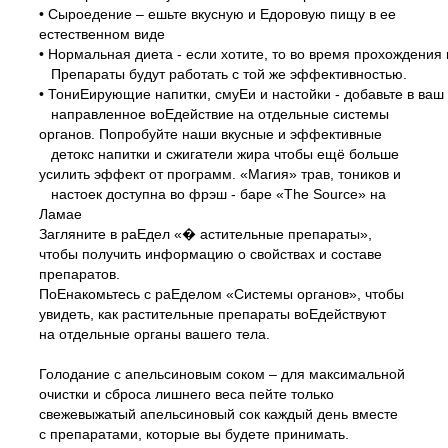
• Сыроедение – ешьте вкусную и Едоровую пищу в ее
естественном виде
• Нормальная диета - если хотите, то во время прохождени
Препараты будут работать с той же эффективностью.
• ТониЕирующие напитки, смуЕи и настойки - добавьте в ваш
направленное воЕдействие на отдельные системы
органов. Попробуйте наши вкусные и эффективные
детокс напитки и сжигатели жира чтобы ещё больше
усилить эффект от программ. «Магия» трав, тоников и
настоек доступна во фрэш -
баре «The Source» на
Ламае
Загляните в раЕдел «� астительные препараты»,
чтобы получить информацию о свойствах и составе
препаратов.
ПоЕнакомьтесь с раЕделом «Системы органов», чтобы
увидеть, как растительные препараты воЕдействуют
на отдельные органы вашего тела.
Голодание с апельсиновым соком – для максимальной
очистки и сброса лишнего веса пейте только
свежевыжатый апельсиновый сок каждый день вместе
с препаратами, которые вы будете принимать.