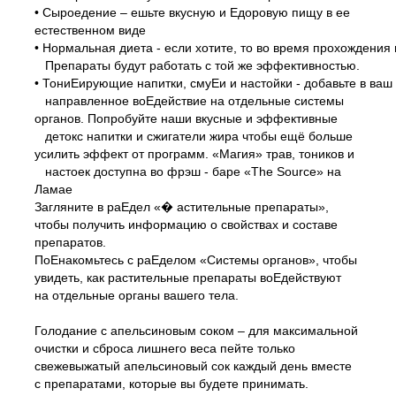
• Сыроедение – ешьте вкусную и Едоровую пищу в ее
естественном виде
• Нормальная диета - если хотите, то во время прохождени
Препараты будут работать с той же эффективностью.
• ТониЕирующие напитки, смуЕи и настойки - добавьте в ваш
направленное воЕдействие на отдельные системы
органов. Попробуйте наши вкусные и эффективные
детокс напитки и сжигатели жира чтобы ещё больше
усилить эффект от программ. «Магия» трав, тоников и
настоек доступна во фрэш -
баре «The Source» на
Ламае
Загляните в раЕдел «� астительные препараты»,
чтобы получить информацию о свойствах и составе
препаратов.
ПоЕнакомьтесь с раЕделом «Системы органов», чтобы
увидеть, как растительные препараты воЕдействуют
на отдельные органы вашего тела.
Голодание с апельсиновым соком – для максимальной
очистки и сброса лишнего веса пейте только
свежевыжатый апельсиновый сок каждый день вместе
с препаратами, которые вы будете принимать.