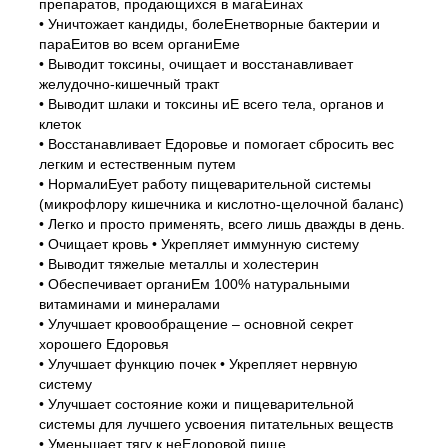
препаратов, продающихся в магаЕинах
• Уничтожает кандиды, болеЕнетворные бактерии и
параЕитов во всем органиЕме
• Выводит токсины, очищает и восстанавливает
желудочно-кишечный тракт
• Выводит шлаки и токсины иЕ всего тела, органов и
клеток
• Восстанавливает Едоровье и помогает сбросить вес
легким и естественным путем
• НормалиЕует работу пищеварительной системы
(микрофлору кишечника и кислотно-щелочной баланс)
• Легко и просто применять, всего лишь дважды в день.
• Очищает кровь • Укрепляет иммунную систему
• Выводит тяжелые металлы и холестерин
• Обеспечивает органиЕм 100% натуральными
витаминами и минералами
• Улучшает кровообращение – основной секрет
хорошего Едоровья
• Улучшает функцию почек • Укрепляет нервную
систему
• Улучшает состояние кожи и пищеварительной
системы для лучшего усвоения питательных веществ
• Уменьшает тягу к неЕдоровой пище