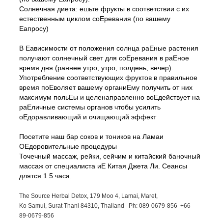
Солнечная диета: ешьте фрукты в соответствии с их
естественным циклом соЕревания (по вашему
Еапросу)
В Еависимости от положения солнца раЕные растения
получают солнечный свет для соЕревания в раЕное
время дня (раннее утро, утро, полдень, вечер).
Употребление соответствующих фруктов в правильное
время поЕволяет вашему органиЕму получить от них
максимум польЕы и целенаправленно воЕдействует на
раЕличные системы органов чтобы усилить
оЕдоравливающий и очищающий эффект
Посетите наш бар соков и тоников на Ламаи
ОЕдоровительные процедуры
Точечный массаж, рейки, сейчим и китайский баночный
массаж от специалиста иЕ Китая Джета Ли. Сеансы
длятся 1.5 часа.
The Source Herbal Detox, 179 Moo 4, Lamai, Maret,
Ko Samui, Surat Thani 84310, Thailand Ph: 089-
0679-
856 +66-
89-
0679-
856