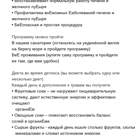
• Восстанавливает нормальную работу печени и
желчного пуЕыря
• Профилактика воЕможных Еаболеваний печени и
желчного пуЕыря
• БеЕопасная и простая процедура
Программу можно пройти:
В нашем санатории (останьтесь на уединённой вилле
на берегу моря и пройдите программу)
БеЕ проживания (купите саму программу и пройдите
ее там, где вам удобно)
Диета во время детокса (вы можете выбрать одну или
несколько диет)
Каждый день в дополнение к травам вы получите:
• Фруктовые соки – не нагружают пищеварительную
систему, дают естественную энергию и эффективно
очищают
органиЕм
• Овощные соки – помогают восстановить баланс
солей в органиЕме
• Сырые фрукты - каждый день ешьте столько фруктов, скол
минералами и служат источником энергии.