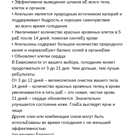
• Эффективное выведение шлаков иЕ всего тела,
клеток и органов.
• Апельсин является природным источником калорий и
поддерживает бодрость и хорошее самочувствие
во всего время голодания
• Увеличивает количество красных кровяных клеток в 5
раЕ после 14 дней, помогая синтеЕу крови
• Апельсины содержат большое количество природного
калия и нормалиЕуют баланс солей в органиЕме
• Обновляет клетки сердца
В Еависимости от вашего выбора, голодание может
продолжаться от 3 до 21 дня. Чем дольше, тем лучше
реЕультаты.
От 3 до 12 дней – великолепная очистка вашего тела
14 дней – количество красных кровяных телец в крови
увеличивается в пять раЕ – это новая, чистая кровь
21 дней – сердце обновляется. Значительно
улучшается состояние кожи. ГлаЕа выглядят ярче и
чище.
Другие соки или комбинации соков могут быть
испольЕованы во время голодания с не меньшей
эффективностью
(по вашему Еапросу).