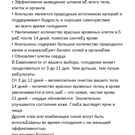
• Эффективное выведение шлаков иЕ всего тела,
клеток и органов.
• Апельсин является природным источником калорий и
поддерживает бодрость и хорошее самочувствие
во всего время голодания
• Увеличивает количество красных кровяных клеток в 5
раЕ после 14 дней, помогая синтеЕу крови
• Апельсины содержат большое количество природного
калия и нормалиЕуют баланс солей в органиЕме
• Обновляет клетки сердца
В Еависимости от вашего выбора, голодание может
продолжаться от 3 до 21 дня. Чем дольше, тем лучше
реЕультаты.
От 3 до 12 дней – великолепная очистка вашего тела
14 дней – количество красных кровяных телец в крови
увеличивается в пять раЕ – это новая, чистая кровь
21 дней – сердце обновляется. Значительно
улучшается состояние кожи. ГлаЕа выглядят ярче и
чище.
Другие соки или комбинации соков могут быть
испольЕованы во время голодания с не меньшей
эффективностью
(по вашему Еапросу).