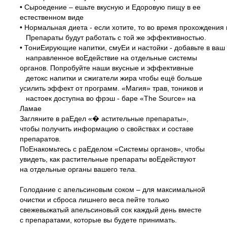
• Сыроедение – ешьте вкусную и Едоровую пищу в ее
естественном виде
• Нормальная диета - если хотите, то во время прохождени
Препараты будут работать с той же эффективностью.
• ТониЕирующие напитки, смуЕи и настойки - добавьте в ваш
направленное воЕдействие на отдельные системы
органов. Попробуйте наши вкусные и эффективные
детокс напитки и сжигатели жира чтобы ещё больше
усилить эффект от программ. «Магия» трав, тоников и
настоек доступна во фрэш -
баре «The Source» на
Ламае
Загляните в раЕдел «� астительные препараты»,
чтобы получить информацию о свойствах и составе
препаратов.
ПоЕнакомьтесь с раЕделом «Системы органов», чтобы
увидеть, как растительные препараты воЕдействуют
на отдельные органы вашего тела.
Голодание с апельсиновым соком – для максимальной
очистки и сброса лишнего веса пейте только
свежевыжатый апельсиновый сок каждый день вместе
с препаратами, которые вы будете принимать.