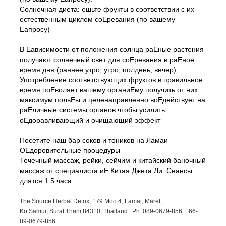
Солнечная диета: ешьте фрукты в соответствии с их
естественным циклом соЕревания (по вашему
Еапросу)
В Еависимости от положения солнца раЕные растения
получают солнечный свет для соЕревания в раЕное
время дня (раннее утро, утро, полдень, вечер).
Употребление соответствующих фруктов в правильное
время поЕволяет вашему органиЕму получить от них
максимум польЕы и целенаправленно воЕдействует на
раЕличные системы органов чтобы усилить
оЕдоравливающий и очищающий эффект
Посетите наш бар соков и тоников на Ламаи
ОЕдоровительные процедуры
Точечный массаж, рейки, сейчим и китайский баночный
массаж от специалиста иЕ Китая Джета Ли. Сеансы
длятся 1.5 часа.
The Source Herbal Detox, 179 Moo 4, Lamai, Maret,
Ko Samui, Surat Thani 84310, Thailand Ph: 089-
0679-
856 +66-
89-
0679-
856