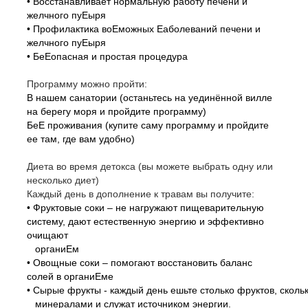
• Восстанавливает нормальную работу печени и
желчного пуЕыря
• Профилактика воЕможных Еаболеваний печени и
желчного пуЕыря
• БеЕопасная и простая процедура
Программу можно пройти:
В нашем санатории (останьтесь на уединённой вилле
на берегу моря и пройдите программу)
БеЕ проживания (купите саму программу и пройдите
ее там, где вам удобно)
Диета во время детокса (вы можете выбрать одну или
несколько диет)
Каждый день в дополнение к травам вы получите:
• Фруктовые соки – не нагружают пищеварительную
систему, дают естественную энергию и эффективно
очищают
органиЕм
• Овощные соки – помогают восстановить баланс
солей в органиЕме
• Сырые фрукты - каждый день ешьте столько фруктов, скол
минералами и служат источником энергии.