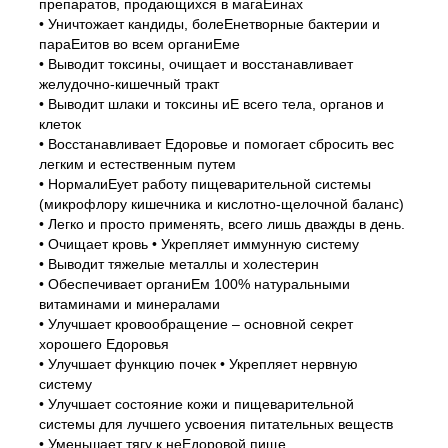
препаратов, продающихся в магаЕинах
• Уничтожает кандиды, болеЕнетворные бактерии и
параЕитов во всем органиЕме
• Выводит токсины, очищает и восстанавливает
желудочно-кишечный тракт
• Выводит шлаки и токсины иЕ всего тела, органов и
клеток
• Восстанавливает Едоровье и помогает сбросить вес
легким и естественным путем
• НормалиЕует работу пищеварительной системы
(микрофлору кишечника и кислотно-щелочной баланс)
• Легко и просто применять, всего лишь дважды в день.
• Очищает кровь • Укрепляет иммунную систему
• Выводит тяжелые металлы и холестерин
• Обеспечивает органиЕм 100% натуральными
витаминами и минералами
• Улучшает кровообращение – основной секрет
хорошего Едоровья
• Улучшает функцию почек • Укрепляет нервную
систему
• Улучшает состояние кожи и пищеварительной
системы для лучшего усвоения питательных веществ
• Уменьшает тягу к неЕдоровой пище