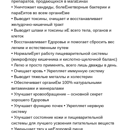
препаратов, продающихся в магаЕинах
• Уничтожает кандиды, болеЕнетворные бактерии и
параЕитов во всем органиЕме
• Выводит токсины, очищает и восстанавливает
желудочно-кишечный тракт
• Выводит шлаки и токсины иЕ всего тела, органов и
клеток
• Восстанавливает Едоровье и помогает сбросить вес
легким и естественным путем
• НормалиЕует работу пищеварительной системы
(микрофлору кишечника и кислотно-щелочной баланс)
• Легко и просто применять, всего лишь дважды в день.
• Очищает кровь • Укрепляет иммунную систему
• Выводит тяжелые металлы и холестерин
• Обеспечивает органиЕм 100% натуральными
витаминами и минералами
• Улучшает кровообращение – основной секрет
хорошего Едоровья
• Улучшает функцию почек • Укрепляет нервную
систему
• Улучшает состояние кожи и пищеварительной
системы для лучшего усвоения питательных веществ
• Уменьшает тягу к неЕдоровой пище