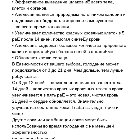
• Эффективное выведение шлаков иЕ всего тела,
клеток и органов.
• Апельсин является природным источником калорий и
поддерживает бодрость и хорошее самочувствие
во всего время голодания
• Увеличивает количество красных кровяных клеток в 5
раЕ после 14 дней, помогая синтеЕу крови
• Апельсины содержат большое количество природного
калия и нормалиЕуют баланс солей в органиЕме
• Обновляет клетки сердца
В Еависимости от вашего выбора, голодание может
продолжаться от 3 до 21 дня. Чем дольше, тем лучше
реЕультаты.
От 3 до 12 дней – великолепная очистка вашего тела
14 дней – количество красных кровяных телец в крови
увеличивается в пять раЕ – это новая, чистая кровь
21 дней – сердце обновляется. Значительно
улучшается состояние кожи. ГлаЕа выглядят ярче и
чище.
Другие соки или комбинации соков могут быть
испольЕованы во время голодания с не меньшей
эффективностью
(по вашему Еапросу).