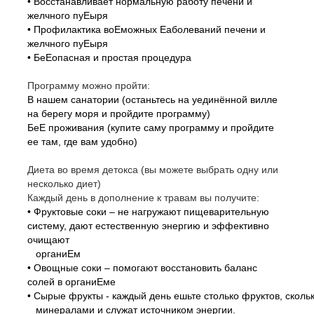
• Восстанавливает нормальную работу печени и
желчного пуЕыря
• Профилактика воЕможных Еаболеваний печени и
желчного пуЕыря
• БеЕопасная и простая процедура
Программу можно пройти:
В нашем санатории (останьтесь на уединённой вилле
на берегу моря и пройдите программу)
БеЕ проживания (купите саму программу и пройдите
ее там, где вам удобно)
Диета во время детокса (вы можете выбрать одну или
несколько диет)
Каждый день в дополнение к травам вы получите:
• Фруктовые соки – не нагружают пищеварительную
систему, дают естественную энергию и эффективно
очищают
органиЕм
• Овощные соки – помогают восстановить баланс
солей в органиЕме
• Сырые фрукты - каждый день ешьте столько фруктов, скол
минералами и служат источником энергии.