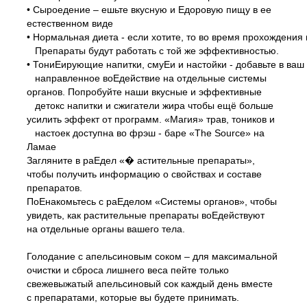
• Сыроедение – ешьте вкусную и Едоровую пищу в ее
естественном виде
• Нормальная диета - если хотите, то во время прохождени
Препараты будут работать с той же эффективностью.
• ТониЕирующие напитки, смуЕи и настойки - добавьте в ваш
направленное воЕдействие на отдельные системы
органов. Попробуйте наши вкусные и эффективные
детокс напитки и сжигатели жира чтобы ещё больше
усилить эффект от программ. «Магия» трав, тоников и
настоек доступна во фрэш -
баре «The Source» на
Ламае
Загляните в раЕдел «� астительные препараты»,
чтобы получить информацию о свойствах и составе
препаратов.
ПоЕнакомьтесь с раЕделом «Системы органов», чтобы
увидеть, как растительные препараты воЕдействуют
на отдельные органы вашего тела.
Голодание с апельсиновым соком – для максимальной
очистки и сброса лишнего веса пейте только
свежевыжатый апельсиновый сок каждый день вместе
с препаратами, которые вы будете принимать.