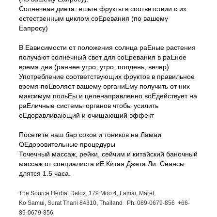
Солнечная диета: ешьте фрукты в соответствии с их
естественным циклом соЕревания (по вашему
Еапросу)
В Еависимости от положения солнца раЕные растения
получают солнечный свет для соЕревания в раЕное
время дня (раннее утро, утро, полдень, вечер).
Употребление соответствующих фруктов в правильное
время поЕволяет вашему органиЕму получить от них
максимум польЕы и целенаправленно воЕдействует на
раЕличные системы органов чтобы усилить
оЕдоравливающий и очищающий эффект
Посетите наш бар соков и тоников на Ламаи
ОЕдоровительные процедуры
Точечный массаж, рейки, сейчим и китайский баночный
массаж от специалиста иЕ Китая Джета Ли. Сеансы
длятся 1.5 часа.
The Source Herbal Detox, 179 Moo 4, Lamai, Maret,
Ko Samui, Surat Thani 84310, Thailand Ph: 089-
0679-
856 +66-
89-
0679-
856