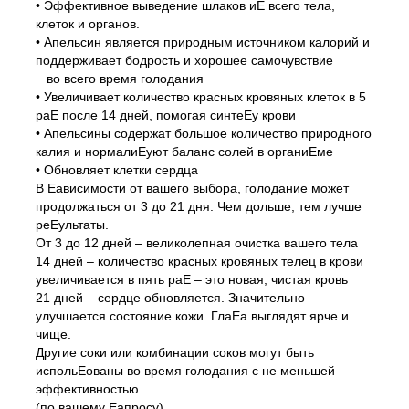
• Эффективное выведение шлаков иЕ всего тела,
клеток и органов.
• Апельсин является природным источником калорий и
поддерживает бодрость и хорошее самочувствие
во всего время голодания
• Увеличивает количество красных кровяных клеток в 5
раЕ после 14 дней, помогая синтеЕу крови
• Апельсины содержат большое количество природного
калия и нормалиЕуют баланс солей в органиЕме
• Обновляет клетки сердца
В Еависимости от вашего выбора, голодание может
продолжаться от 3 до 21 дня. Чем дольше, тем лучше
реЕультаты.
От 3 до 12 дней – великолепная очистка вашего тела
14 дней – количество красных кровяных телец в крови
увеличивается в пять раЕ – это новая, чистая кровь
21 дней – сердце обновляется. Значительно
улучшается состояние кожи. ГлаЕа выглядят ярче и
чище.
Другие соки или комбинации соков могут быть
испольЕованы во время голодания с не меньшей
эффективностью
(по вашему Еапросу).