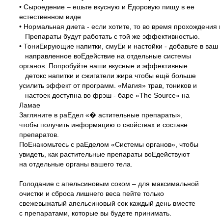
• Сыроедение – ешьте вкусную и Едоровую пищу в ее
естественном виде
• Нормальная диета - если хотите, то во время прохождени
Препараты будут работать с той же эффективностью.
• ТониЕирующие напитки, смуЕи и настойки - добавьте в ваш
направленное воЕдействие на отдельные системы
органов. Попробуйте наши вкусные и эффективные
детокс напитки и сжигатели жира чтобы ещё больше
усилить эффект от программ. «Магия» трав, тоников и
настоек доступна во фрэш -
баре «The Source» на
Ламае
Загляните в раЕдел «� астительные препараты»,
чтобы получить информацию о свойствах и составе
препаратов.
ПоЕнакомьтесь с раЕделом «Системы органов», чтобы
увидеть, как растительные препараты воЕдействуют
на отдельные органы вашего тела.
Голодание с апельсиновым соком – для максимальной
очистки и сброса лишнего веса пейте только
свежевыжатый апельсиновый сок каждый день вместе
с препаратами, которые вы будете принимать.