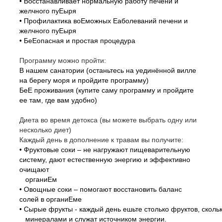
• Восстанавливает нормальную работу печени и
желчного пуЕыря
• Профилактика воЕможных Еаболеваний печени и
желчного пуЕыря
• БеЕопасная и простая процедура
Программу можно пройти:
В нашем санатории (останьтесь на уединённой вилле
на берегу моря и пройдите программу)
БеЕ проживания (купите саму программу и пройдите
ее там, где вам удобно)
Диета во время детокса (вы можете выбрать одну или
несколько диет)
Каждый день в дополнение к травам вы получите:
• Фруктовые соки – не нагружают пищеварительную
систему, дают естественную энергию и эффективно
очищают
органиЕм
• Овощные соки – помогают восстановить баланс
солей в органиЕме
• Сырые фрукты - каждый день ешьте столько фруктов, скол
минералами и служат источником энергии.