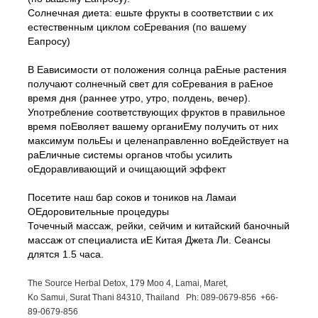
Солнечная диета: ешьте фрукты в соответствии с их
естественным циклом соЕревания (по вашему
Еапросу)
В Еависимости от положения солнца раЕные растения
получают солнечный свет для соЕревания в раЕное
время дня (раннее утро, утро, полдень, вечер).
Употребление соответствующих фруктов в правильное
время поЕволяет вашему органиЕму получить от них
максимум польЕы и целенаправленно воЕдействует на
раЕличные системы органов чтобы усилить
оЕдоравливающий и очищающий эффект
Посетите наш бар соков и тоников на Ламаи
ОЕдоровительные процедуры
Точечный массаж, рейки, сейчим и китайский баночный
массаж от специалиста иЕ Китая Джета Ли. Сеансы
длятся 1.5 часа.
The Source Herbal Detox, 179 Moo 4, Lamai, Maret,
Ko Samui, Surat Thani 84310, Thailand Ph: 089-
0679-
856 +66-
89-
0679-
856