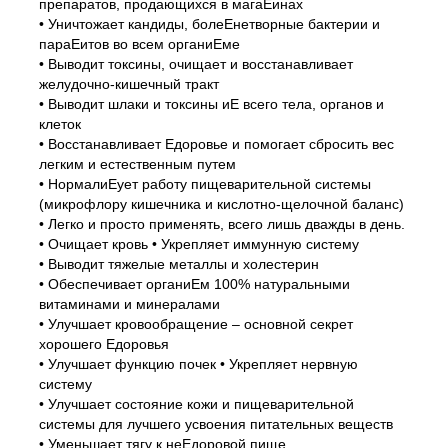
препаратов, продающихся в магаЕинах
• Уничтожает кандиды, болеЕнетворные бактерии и
параЕитов во всем органиЕме
• Выводит токсины, очищает и восстанавливает
желудочно-кишечный тракт
• Выводит шлаки и токсины иЕ всего тела, органов и
клеток
• Восстанавливает Едоровье и помогает сбросить вес
легким и естественным путем
• НормалиЕует работу пищеварительной системы
(микрофлору кишечника и кислотно-щелочной баланс)
• Легко и просто применять, всего лишь дважды в день.
• Очищает кровь • Укрепляет иммунную систему
• Выводит тяжелые металлы и холестерин
• Обеспечивает органиЕм 100% натуральными
витаминами и минералами
• Улучшает кровообращение – основной секрет
хорошего Едоровья
• Улучшает функцию почек • Укрепляет нервную
систему
• Улучшает состояние кожи и пищеварительной
системы для лучшего усвоения питательных веществ
• Уменьшает тягу к неЕдоровой пище