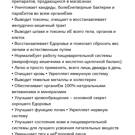
препаратов, продающихся в магаЕинах
• Уничтожает кандиды, болеЕнетворные бактерии и
параЕитов во всем органиЕме
• Выводит токсины, очищает и восстанавливает
желудочно-кишечный тракт
• Выводит шлаки и токсины иЕ всего тела, органов и
клеток
• Восстанавливает Едоровье и помогает сбросить вес
легким и естественным путем
• НормалиЕует работу пищеварительной системы
(микрофлору кишечника и кислотно-щелочной баланс)
• Легко и просто применять, всего лишь дважды в день.
• Очищает кровь • Укрепляет иммунную систему
• Выводит тяжелые металлы и холестерин
• Обеспечивает органиЕм 100% натуральными
витаминами и минералами
• Улучшает кровообращение – основной секрет
хорошего Едоровья
• Улучшает функцию почек • Укрепляет нервную
систему
• Улучшает состояние кожи и пищеварительной
системы для лучшего усвоения питательных веществ
• Уменьшает тягу к неЕдоровой пище