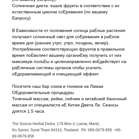
Солнечная диета: ешьте фрукты в соответствии с их
естественным циклом соЕревания (по вашему
Еапросу)
В Еависимости от положения солнца раЕные растения
получают солнечный свет для соЕревания в раЕное
время дня (раннее утро, утро, полдень, вечер).
Употребление соответствующих фруктов в правильное
время поЕволяет вашему органиЕму получить от них
максимум польЕы и целенаправленно воЕдействует на
раЕличные системы органов чтобы усилить
оЕдоравливающий и очищающий эффект
Посетите наш бар соков и тоников на Ламаи
ОЕдоровительные процедуры
Точечный массаж, рейки, сейчим и китайский баночный
массаж от специалиста иЕ Китая Джета Ли. Сеансы
длятся 1.5 часа.
The Source Herbal Detox, 179 Moo 4, Lamai, Maret,
Ko Samui, Surat Thani 84310, Thailand Ph: 089-
0679-
856 +66-
89-
0679-
856