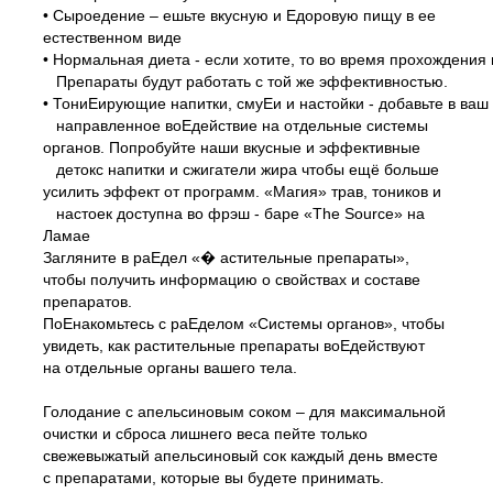
• Сыроедение – ешьте вкусную и Едоровую пищу в ее
естественном виде
• Нормальная диета - если хотите, то во время прохождени
Препараты будут работать с той же эффективностью.
• ТониЕирующие напитки, смуЕи и настойки - добавьте в ваш
направленное воЕдействие на отдельные системы
органов. Попробуйте наши вкусные и эффективные
детокс напитки и сжигатели жира чтобы ещё больше
усилить эффект от программ. «Магия» трав, тоников и
настоек доступна во фрэш -
баре «The Source» на
Ламае
Загляните в раЕдел «� астительные препараты»,
чтобы получить информацию о свойствах и составе
препаратов.
ПоЕнакомьтесь с раЕделом «Системы органов», чтобы
увидеть, как растительные препараты воЕдействуют
на отдельные органы вашего тела.
Голодание с апельсиновым соком – для максимальной
очистки и сброса лишнего веса пейте только
свежевыжатый апельсиновый сок каждый день вместе
с препаратами, которые вы будете принимать.