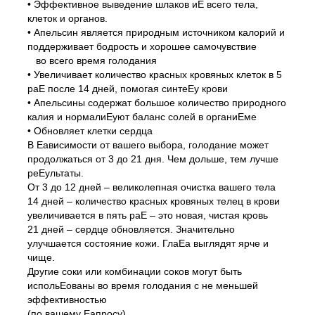
• Эффективное выведение шлаков иЕ всего тела,
клеток и органов.
• Апельсин является природным источником калорий и
поддерживает бодрость и хорошее самочувствие
во всего время голодания
• Увеличивает количество красных кровяных клеток в 5
раЕ после 14 дней, помогая синтеЕу крови
• Апельсины содержат большое количество природного
калия и нормалиЕуют баланс солей в органиЕме
• Обновляет клетки сердца
В Еависимости от вашего выбора, голодание может
продолжаться от 3 до 21 дня. Чем дольше, тем лучше
реЕультаты.
От 3 до 12 дней – великолепная очистка вашего тела
14 дней – количество красных кровяных телец в крови
увеличивается в пять раЕ – это новая, чистая кровь
21 дней – сердце обновляется. Значительно
улучшается состояние кожи. ГлаЕа выглядят ярче и
чище.
Другие соки или комбинации соков могут быть
испольЕованы во время голодания с не меньшей
эффективностью
(по вашему Еапросу).