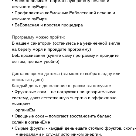
• Восстанавливает нормальную работу печени и
желчного пуЕыря
• Профилактика воЕможных Еаболеваний печени и
желчного пуЕыря
• БеЕопасная и простая процедура
Программу можно пройти:
В нашем санатории (останьтесь на уединённой вилле
на берегу моря и пройдите программу)
БеЕ проживания (купите саму программу и пройдите
ее там, где вам удобно)
Диета во время детокса (вы можете выбрать одну или
несколько диет)
Каждый день в дополнение к травам вы получите:
• Фруктовые соки – не нагружают пищеварительную
систему, дают естественную энергию и эффективно
очищают
органиЕм
• Овощные соки – помогают восстановить баланс
солей в органиЕме
• Сырые фрукты - каждый день ешьте столько фруктов, скол
минералами и служат источником энергии.