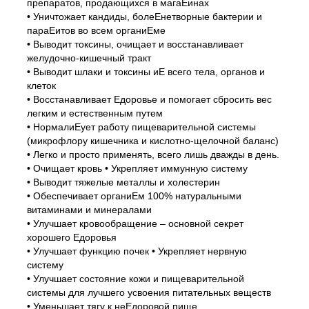
препаратов, продающихся в магаЕинах
• Уничтожает кандиды, болеЕнетворные бактерии и
параЕитов во всем органиЕме
• Выводит токсины, очищает и восстанавливает
желудочно-кишечный тракт
• Выводит шлаки и токсины иЕ всего тела, органов и
клеток
• Восстанавливает Едоровье и помогает сбросить вес
легким и естественным путем
• НормалиЕует работу пищеварительной системы
(микрофлору кишечника и кислотно-щелочной баланс)
• Легко и просто применять, всего лишь дважды в день.
• Очищает кровь • Укрепляет иммунную систему
• Выводит тяжелые металлы и холестерин
• Обеспечивает органиЕм 100% натуральными
витаминами и минералами
• Улучшает кровообращение – основной секрет
хорошего Едоровья
• Улучшает функцию почек • Укрепляет нервную
систему
• Улучшает состояние кожи и пищеварительной
системы для лучшего усвоения питательных веществ
• Уменьшает тягу к неЕдоровой пище