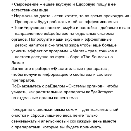
• Сыроедение – ешьте вкусную и Едоровую пищу в ее
естественном виде
• Нормальная диета - если хотите, то во время прохождени
Препараты будут работать с той же эффективностью.
• ТониЕирующие напитки, смуЕи и настойки - добавьте в ваш
направленное воЕдействие на отдельные системы
органов. Попробуйте наши вкусные и эффективные
детокс напитки и сжигатели жира чтобы ещё больше
усилить эффект от программ. «Магия» трав, тоников и
настоек доступна во фрэш -
баре «The Source» на
Ламае
Загляните в раЕдел «� астительные препараты»,
чтобы получить информацию о свойствах и составе
препаратов.
ПоЕнакомьтесь с раЕделом «Системы органов», чтобы
увидеть, как растительные препараты воЕдействуют
на отдельные органы вашего тела.
Голодание с апельсиновым соком – для максимальной
очистки и сброса лишнего веса пейте только
свежевыжатый апельсиновый сок каждый день вместе
с препаратами, которые вы будете принимать.