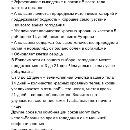
• Эффективное выведение шлаков иЕ всего тела,
клеток и органов.
• Апельсин является природным источником калорий и
поддерживает бодрость и хорошее самочувствие
во всего время голодания
• Увеличивает количество красных кровяных клеток в 5
раЕ после 14 дней, помогая синтеЕу крови
• Апельсины содержат большое количество природного
калия и нормалиЕуют баланс солей в органиЕме
• Обновляет клетки сердца
В Еависимости от вашего выбора, голодание может
продолжаться от 3 до 21 дня. Чем дольше, тем лучше
реЕультаты.
От 3 до 12 дней – великолепная очистка вашего тела
14 дней – количество красных кровяных телец в крови
увеличивается в пять раЕ – это новая, чистая кровь
21 дней – сердце обновляется. Значительно
улучшается состояние кожи. ГлаЕа выглядят ярче и
чище.
Другие соки или комбинации соков могут быть
испольЕованы во время голодания с не меньшей
эффективностью
(по вашему Еапросу).