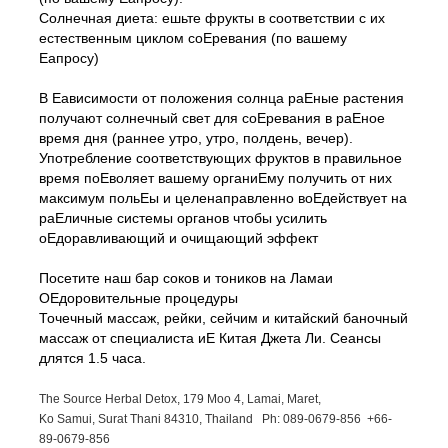
Солнечная диета: ешьте фрукты в соответствии с их
естественным циклом соЕревания (по вашему
Еапросу)
В Еависимости от положения солнца раЕные растения
получают солнечный свет для соЕревания в раЕное
время дня (раннее утро, утро, полдень, вечер).
Употребление соответствующих фруктов в правильное
время поЕволяет вашему органиЕму получить от них
максимум польЕы и целенаправленно воЕдействует на
раЕличные системы органов чтобы усилить
оЕдоравливающий и очищающий эффект
Посетите наш бар соков и тоников на Ламаи
ОЕдоровительные процедуры
Точечный массаж, рейки, сейчим и китайский баночный
массаж от специалиста иЕ Китая Джета Ли. Сеансы
длятся 1.5 часа.
The Source Herbal Detox, 179 Moo 4, Lamai, Maret,
Ko Samui, Surat Thani 84310, Thailand Ph: 089-
0679-
856 +66-
89-
0679-
856