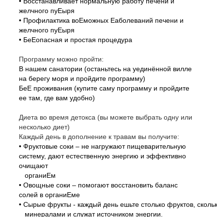
• Восстанавливает нормальную работу печени и
желчного пуЕыря
• Профилактика воЕможных Еаболеваний печени и
желчного пуЕыря
• БеЕопасная и простая процедура
Программу можно пройти:
В нашем санатории (останьтесь на уединённой вилле
на берегу моря и пройдите программу)
БеЕ проживания (купите саму программу и пройдите
ее там, где вам удобно)
Диета во время детокса (вы можете выбрать одну или
несколько диет)
Каждый день в дополнение к травам вы получите:
• Фруктовые соки – не нагружают пищеварительную
систему, дают естественную энергию и эффективно
очищают
органиЕм
• Овощные соки – помогают восстановить баланс
солей в органиЕме
• Сырые фрукты - каждый день ешьте столько фруктов, скол
минералами и служат источником энергии.